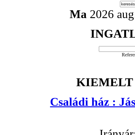
Ma
2026 aug.
INGAT
Refere
KIEMELT
Családi ház : J
Irányár