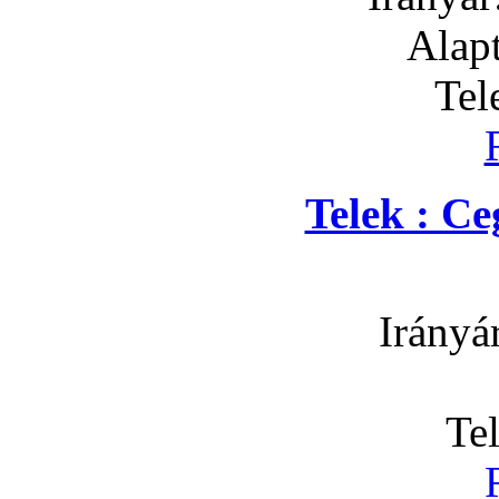
Alapt
Tel
Telek : C
Irányá
Te