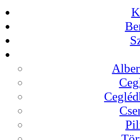
K
Be
Sz
Alber
Cegl
Ceglédb
Cse
Pil
Tör