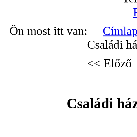
Ön most itt van:
Címla
Családi há
<< Előz
Családi há