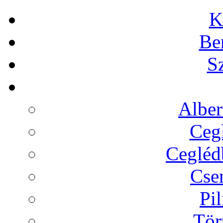
K
Be
Sz
Alber
Cegl
Ceglédb
Cse
Pil
Tör