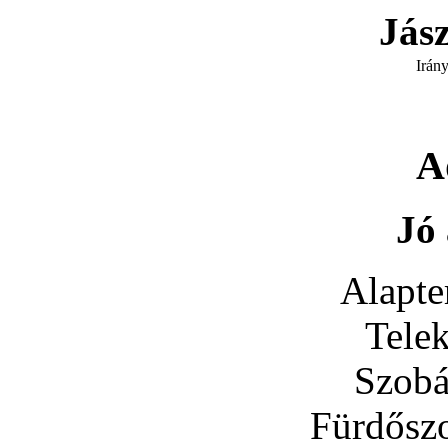
Jás
Irán
A
Jó 
Alapte
Tele
Szobá
Fürdősz