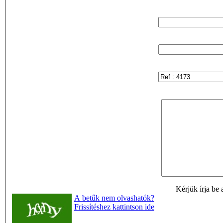
Kérjük írja be 
A betűk nem olvashatók?
Frissítéshez kattintson ide