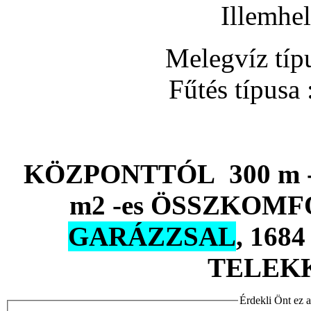
Illemhe
Melegvíz típ
Fűtés típusa 
KÖZPONTTÓL 300 m 
m2 -es ÖSSZKOMF
GARÁZZSAL
, 16
TELEK
Érdekli Önt ez a