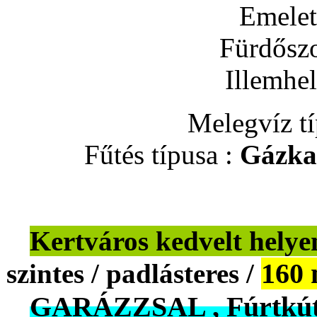
Emelet
Fürdősz
Illemhe
Melegvíz t
Fűtés típusa :
Gázkaz
Kertváros kedvelt he
160 
szintes / padlásteres /
GARÁZZSAL , Fúrtkútta