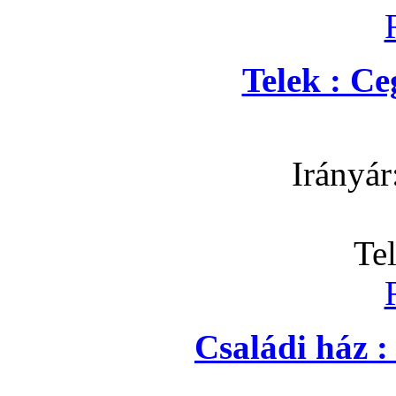
Telek : C
Irányár
Te
Családi ház 