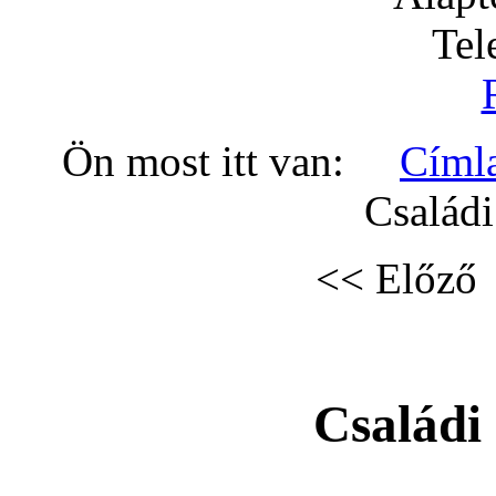
Tel
Ön most itt van:
Címl
Családi
<< Előző
Családi