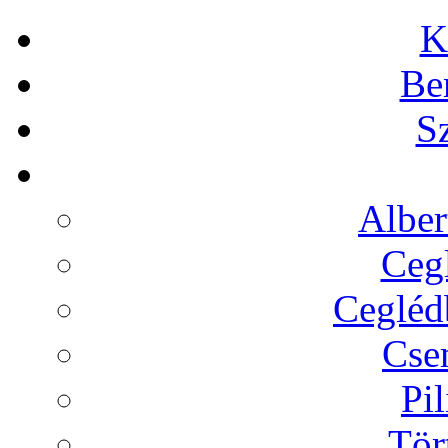
K
Be
Sz
Alber
Cegl
Ceglédb
Cse
Pil
Tör