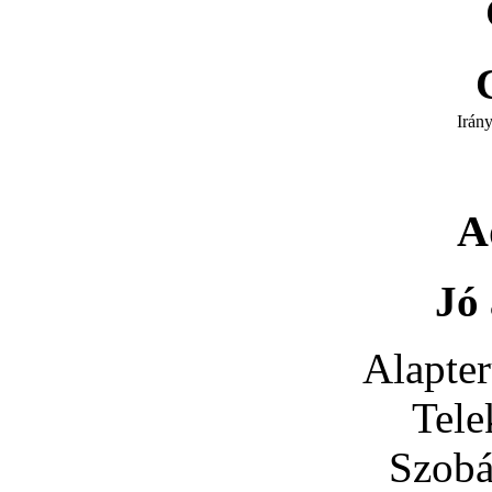
Irán
A
Jó 
Alapter
Tele
Szobá