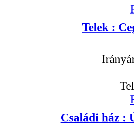
Telek : C
Irányá
Te
Családi ház : 