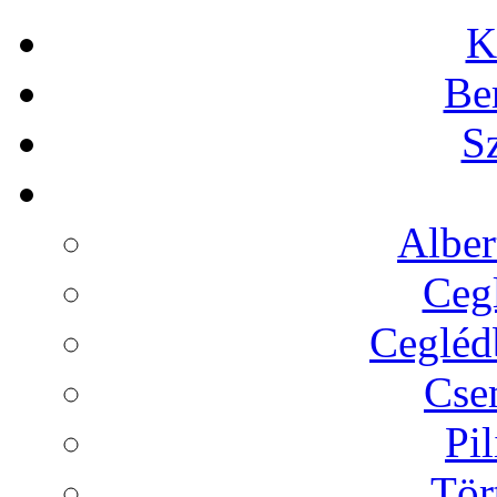
K
Be
Sz
Alber
Cegl
Ceglédb
Cse
Pil
Tör