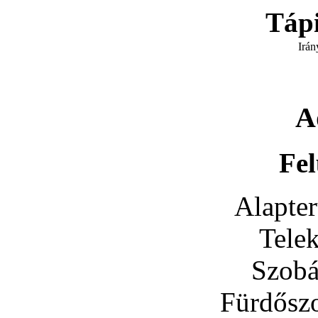
Táp
Irán
A
Fel
Alapter
Tele
Szobá
Fürdősz