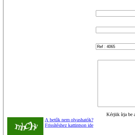
Kérjük írja be 
A betűk nem olvashatók?
Frissítéshez kattintson ide