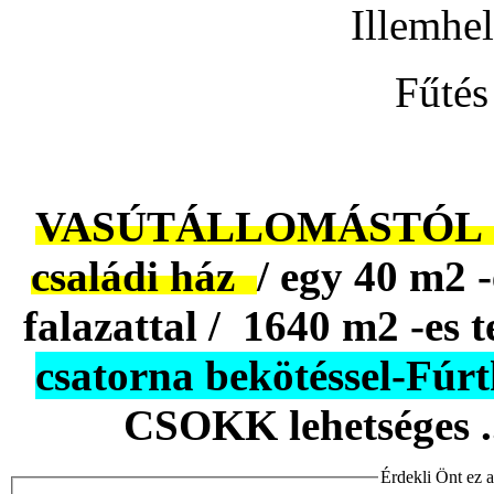
Illemhe
Fűtés
VASÚTÁLLOMÁSTÓL 10 
családi ház
/ egy 40 m2 -
falazattal /
1640
m2 -es t
csatorna bekötéssel-Fúrt
CSOKK lehetséges ..
Érdekli Önt ez a