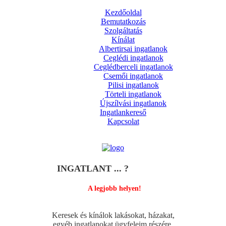
Kezdőoldal
Bemutatkozás
Szolgáltatás
Kínálat
Albertirsai ingatlanok
Ceglédi ingatlanok
Ceglédberceli ingatlanok
Csemői ingatlanok
Pilisi ingatlanok
Törteli ingatlanok
Újszílvási ingatlanok
Ingatlankereső
Kapcsolat
INGATLANT ... ?
A legjobb helyen!
Keresek és kínálok lakásokat, házakat,
egyéb ingatlanokat ügyfeleim részére.