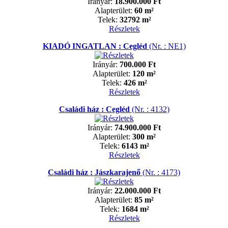
Irányár:
18.900.000 Ft
Alapterület:
60 m²
Telek:
32792 m²
Részletek
KIADÓ INGATLAN : Cegléd
(Nr. : NE1)
Irányár:
700.000 Ft
Alapterület:
120 m²
Telek:
426 m²
Részletek
Családi ház : Cegléd
(Nr. : 4132)
Irányár:
74.900.000 Ft
Alapterület:
300 m²
Telek:
6143 m²
Részletek
Családi ház : Jászkarajenő
(Nr. : 4173)
Irányár:
22.000.000 Ft
Alapterület:
85 m²
Telek:
1684 m²
Részletek