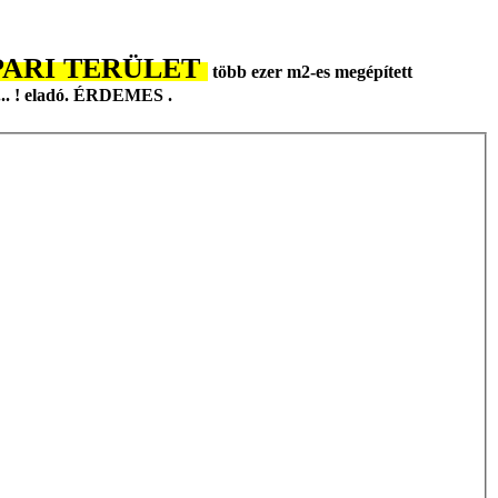
 IPARI TERÜLET
több ezer m2-es megépített
... ! eladó. ÉRDEMES .