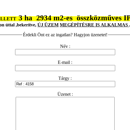
3 ha 2934 m2-es összközműves
ELLETT
on úttal ,bekerítve,
ÚJ ÜZEM
MEGÉPÍTÉSRE IS ALKALMAS
Érdekli Önt ez az ingatlan? Hagyjon üzenetet!
Név :
E-mail :
Tárgy :
Üzenet :