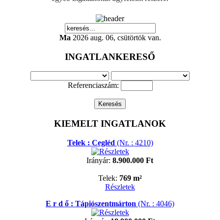
Ma
2026 aug. 06, csütörtök van.
INGATLANKERESŐ
Referenciaszám:
KIEMELT INGATLANOK
Telek : Cegléd
(Nr. : 4210)
Irányár:
8.900.000 Ft
Telek:
769 m²
Részletek
E r d ő : Tápiószentmárton
(Nr. : 4046)