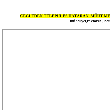
CEGLÉDEN TELEPÜLÉS HATÁRÁN ,MŰÚT M
műhellyel,raktárral, bet