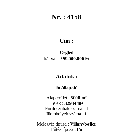
Nr. : 4158
Cím :
Cegléd
Irányár
:
299.000.000 Ft
Adatok :
Jó állapotú
Alapterület :
5000 m²
Telek :
32934 m²
Fürdőszobák száma :
1
Illemhelyek száma :
1
Melegvíz típusa :
Villanybojler
Fűtés típusa :
Fa