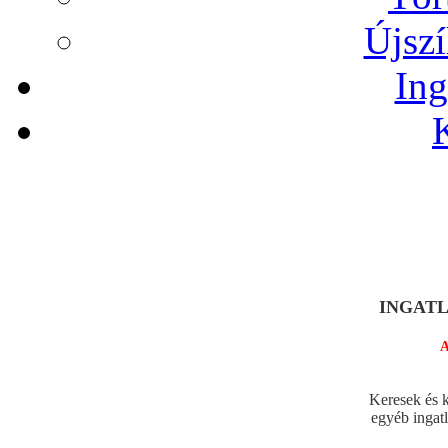
Újszí
Ing
INGATLA
A legjo
Keresek és k
egyéb ingat