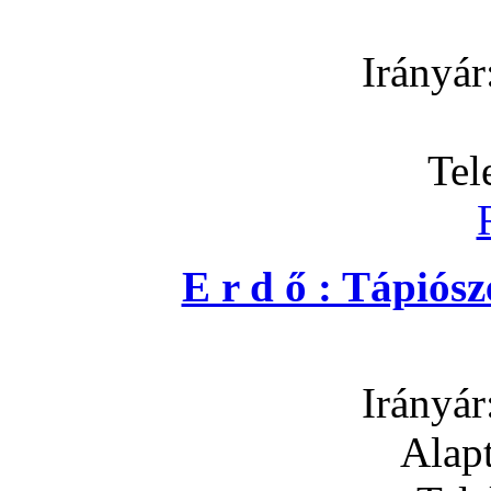
Irányár
Tel
E r d ő : Tápió
Irányár
Alapt