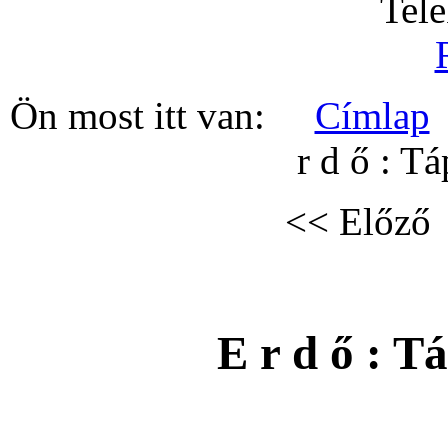
Tel
Ön most itt van:
Címlap
r d ő : T
<< Előző
E r d ő : T