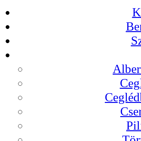
K
Be
Sz
Alber
Cegl
Ceglédb
Cse
Pil
Tör