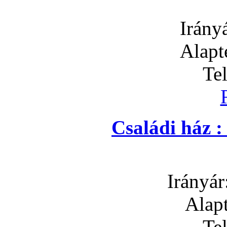
Irány
Alapt
Te
Családi ház 
Irányár
Alapt
Te