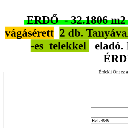
ERDŐ - 32.1806 m2
vágásérett
2 db. Tanyáva
-es telekkel
eladó. 
ÉRDE
Érdekli Önt ez a