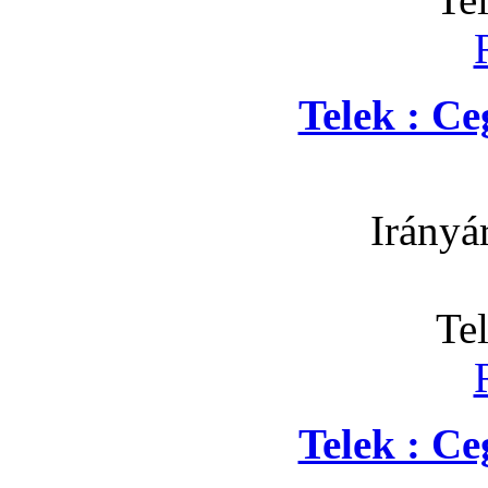
Telek : C
Irányá
Te
Telek : C