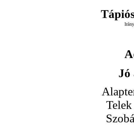
Tápió
Irán
A
Jó 
Alapte
Telek
Szobá