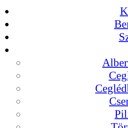
K
Be
Sz
Alber
Cegl
Ceglédb
Cse
Pil
Tör