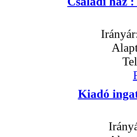
Családi ház 
Irányár
Alapt
Te
Kiadó inga
Irány