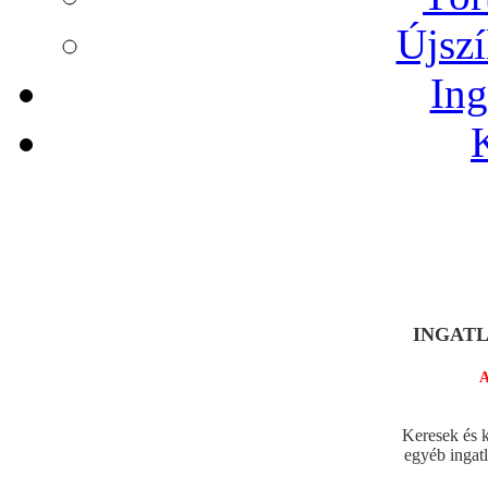
Újszí
Ing
INGATLA
A legjo
Keresek és k
egyéb ingat