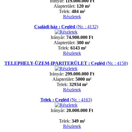
Irányár:
119.000.000 Ft
Alapterület:
120 m²
Telek:
484 m²
Részletek
Családi ház : Cegléd
(Nr. : 4132)
Irányár:
74.900.000 Ft
Alapterület:
300 m²
Telek:
6143 m²
Részletek
TELEPHELY-ÜZEM-IPARITERÜLET : Cegléd
(Nr. : 4158)
Irányár:
299.000.000 Ft
Alapterület:
5000 m²
Telek:
32934 m²
Részletek
Telek : Cegléd
(Nr. : 4163)
Irányár:
20.000.000 Ft
Telek:
349 m²
Részletek