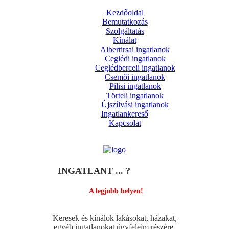
Kezdőoldal
Bemutatkozás
Szolgáltatás
Kínálat
Albertirsai ingatlanok
Ceglédi ingatlanok
Ceglédberceli ingatlanok
Csemői ingatlanok
Pilisi ingatlanok
Törteli ingatlanok
Újszílvási ingatlanok
Ingatlankereső
Kapcsolat
INGATLANT ... ?
A legjobb helyen!
Keresek és kínálok lakásokat, házakat,
egyéb ingatlanokat ügyfeleim részére.