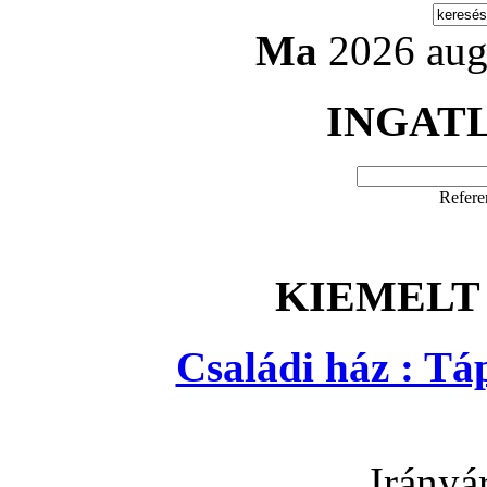
Ma
2026 aug
INGAT
Refere
KIEMELT
Családi ház : T
Irányá