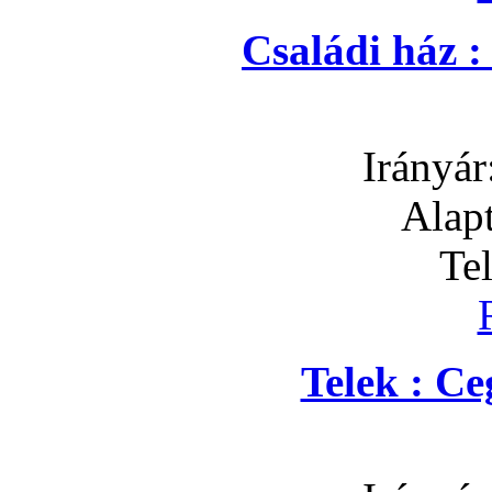
Családi ház 
Irányár
Alapt
Te
Telek : C