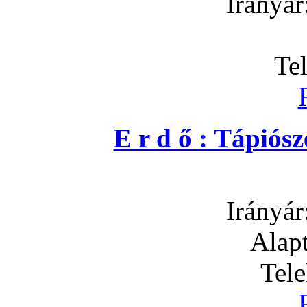
Irányár
Te
E r d ő : Tápió
Irányár
Alapt
Tel