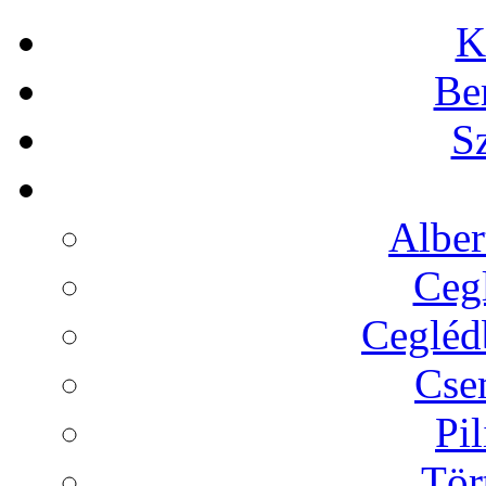
K
Be
Sz
Alber
Cegl
Ceglédb
Cse
Pil
Tör