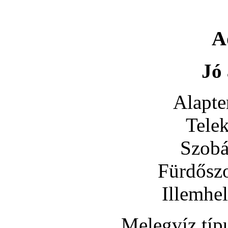
A
Jó 
Alapte
Tele
Szobá
Fürdősz
Illemhe
Melegvíz típ