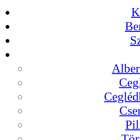
K
Be
Sz
Alber
Cegl
Ceglédb
Cse
Pil
Tör