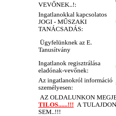
VEVŐNEK..!:
Ingatlanokkal kapcsolatos
JOGI - MŰSZAKI
TANÁCSADÁS:
Ügyfelünknek az E.
Tanusítvány
Ingatlanok regisztrálása
eladónak-vevőnek:
Az ingatlanokról információ
személyesen:
AZ OLDALUNKON MEGJ
TILOS......!!!
A TULAJDON
SEM..!!!