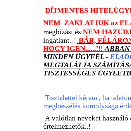
DÍJMENTES HITELÜGYIN
NEM ZAKLATJUK az E
megbízást és
NEM HAZUD
ingatlant..!
BÁR, FÉLÁRON
HOGY IGEN......!!!
ABBAN
MINDEN ÜGYFÉL -
ELADÓ
MEGTALÁLJA SZÁMÍTÁSÁ
TISZTESSÉGES ÜGYLETBO
Tisztelettel kérem , ha telefo
megbeszélés komolysága érd
A valótlan neveket használó 
értelmezhetők..!