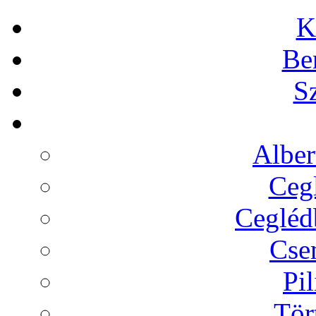
K
Be
Sz
Alber
Cegl
Ceglédb
Cse
Pil
Tör