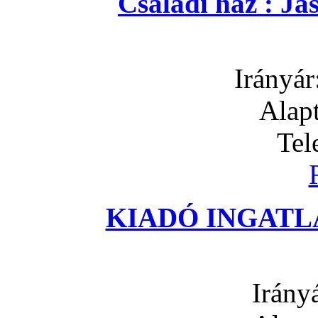
Családi ház : J
Irányár
Alapt
Tel
KIADÓ INGATLA
Irány