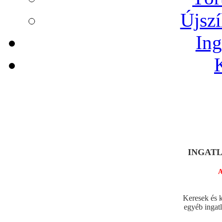
Újszí
Ing
INGATLA
A legjo
Keresek és k
egyéb ingat