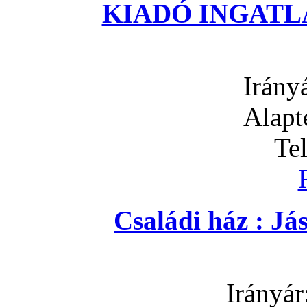
KIADÓ INGATLA
Irány
Alapt
Te
Családi ház : J
Irányár