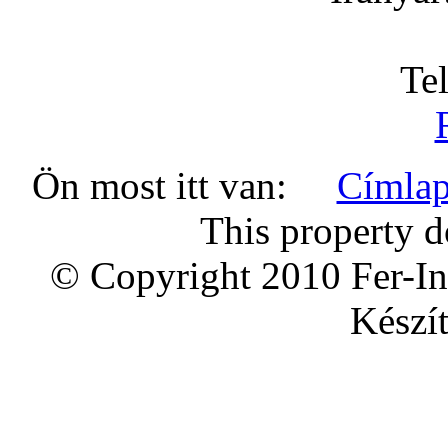
Te
Ön most itt van:
Címla
This property d
© Copyright 2010 Fer-In
Készít