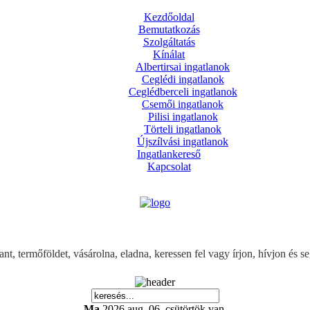
Kezdőoldal
Bemutatkozás
Szolgáltatás
Kínálat
Albertirsai ingatlanok
Ceglédi ingatlanok
Ceglédberceli ingatlanok
Csemői ingatlanok
Pilisi ingatlanok
Törteli ingatlanok
Újszílvási ingatlanok
Ingatlankereső
Kapcsolat
gatlant, termőföldet, vásárolna, eladna, keressen fel vagy írjon, hívjo
Ma
2026 aug. 06, csütörtök van.