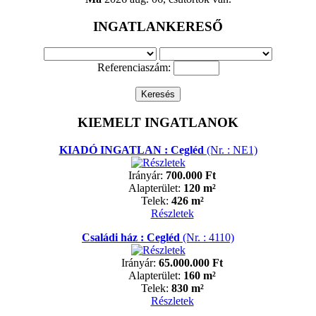
INGATLANKERESŐ
Referenciaszám:
KIEMELT INGATLANOK
KIADÓ INGATLAN : Cegléd
(Nr. : NE1)
Irányár:
700.000 Ft
Alapterület:
120 m²
Telek:
426 m²
Részletek
Családi ház : Cegléd
(Nr. : 4110)
Irányár:
65.000.000 Ft
Alapterület:
160 m²
Telek:
830 m²
Részletek