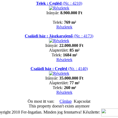
Telek : Cegléd
(Nr. : 4210)
Irányár:
8.900.000 Ft
Telek:
769 m²
Részletek
Családi ház : Jászkarajenő
(Nr. : 4173)
Irányár:
22.000.000 Ft
Alapterület:
85 m²
Telek:
1684 m²
Részletek
Családi ház : Cegléd
(Nr. : 4140)
Irányár:
35.000.000 Ft
Alapterület:
77 m²
Telek:
260 m²
Részletek
Ön most itt van:
Címlap
Kapcsolat
This property doesn't exists anymore
right 2010 Fer-Ingatlan. Minden jog fenntartva! Készítette: