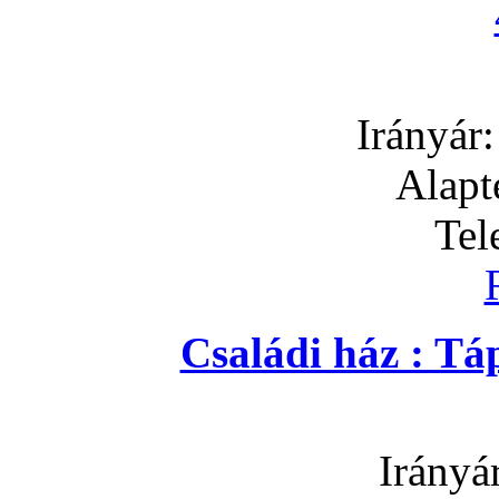
Irányár
Alapt
Tel
Családi ház : T
Irányá