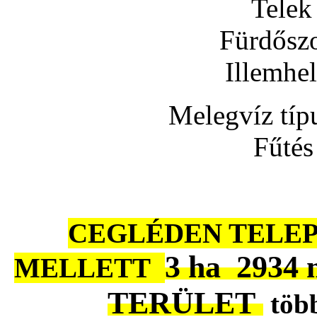
Telek
Fürdősz
Illemhe
Melegvíz típ
Fűtés
CEGLÉDEN TELEP
3 ha 2934 
MELLETT
TERÜLET
több