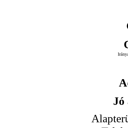
Irány
A
Jó 
Alapterü