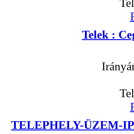
Te
Telek : C
Irányá
Te
TELEPHELY-ÜZEM-IP